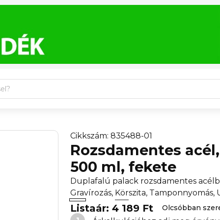
Cikkszám: 835488-01
Rozsdamentes acél, 
500 ml, fekete
Duplafalú palack rozsdamentes acélbó
Gravírozás, Körszita, Tamponnyomás,
Listaár: 4 189 Ft
Olcsóbban szer