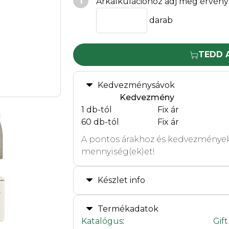
1
Árkalkulációhoz adj meg érvény
darab
TEDD 
Kedvezménysávok
Kedvezmény
1 db-tól
Fix ár
60 db-tól
Fix ár
A pontos árakhoz és kedvezmények
mennyiség(ek)et!
Készlet info
Termékadatok
Katalógus
:
Gif