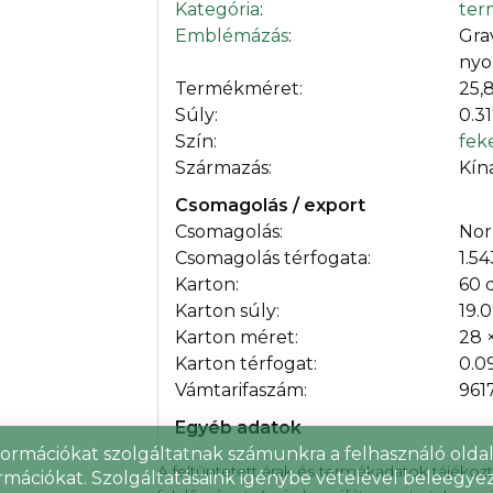
Kategória
:
ter
Emblémázás
:
Gra
nyo
Termékméret:
25,
Súly:
0.3
Szín:
fek
Származás:
Kín
Csomagolás / export
Csomagolás:
Nor
Csomagolás térfogata:
1.5
Karton:
60 
Karton súly:
19.
Karton méret:
28 
Karton térfogat:
0.0
Vámtarifaszám:
961
Egyéb adatok
nformációkat szolgáltatnak számunkra a felhasználó oldall
A feltüntetett árak és termékadatok tájékoz
rmációkat. Szolgáltatásaink igénybe vételével beleegyez