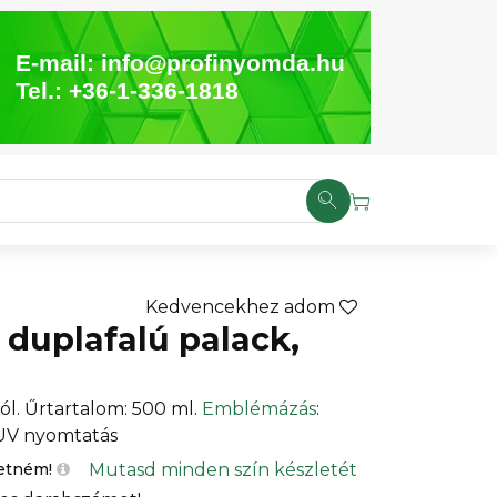
E-mail:
info@profinyomda.hu
Tel.:
+36-1-336-1818
Kedvencekhez adom
duplafalú palack,
l. Űrtartalom: 500 ml.
Emblémázás
:
 UV nyomtatás
Mutasd minden szín készletét
etném!