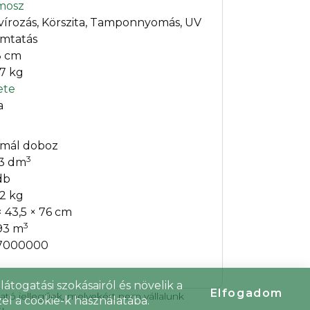
mosz
vírozás, Körszita, Tamponnyomás, UV
mtatás
8 cm
17 kg
ete
a
mál doboz
3
43 dm
db
02 kg
× 43,5 × 76 cm
3
93 m
7000000
átogatási szokásairól és növelik a
Elfogadom
tató jellegűek, melyekért nem vállalunk
el a cookie-k használatába.