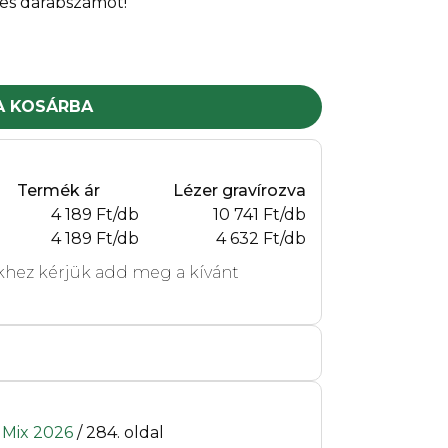
es darabszámot!
A KOSÁRBA
Termék ár
Lézer gravírozva
4 189 Ft/db
10 741 Ft/db
4 189 Ft/db
4 632 Ft/db
hez kérjük add meg a kívánt
t Mix 2026
/ 284. oldal