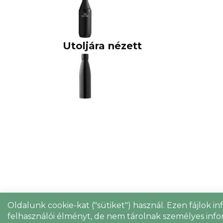
Utoljára nézett
Oldalunk cookie-kat ("sütiket") használ. Ezen fájlok i
felhasználói élményt, de nem tárolnak személyes info