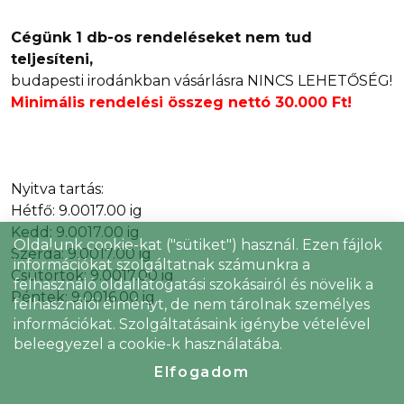
Cégünk 1 db-os rendeléseket nem tud
teljesíteni,
budapesti irodánkban vásárlásra NINCS LEHETŐSÉG!
Minimális rendelési összeg nettó 30.000 Ft!
Nyitva tartás:
Hétfő: 9.0017.00 ig
Kedd: 9.0017.00 ig
Oldalunk cookie-kat ("sütiket") használ. Ezen fájlok
Szerda: 9.0017.00 ig
információkat szolgáltatnak számunkra a
Csütörtök: 9.0017.00 ig
felhasználó oldallátogatási szokásairól és növelik a
Péntek: 9.0016.00 ig
felhasználói élményt, de nem tárolnak személyes
információkat. Szolgáltatásaink igénybe vételével
beleegyezel a cookie-k használatába.
Elfogadom