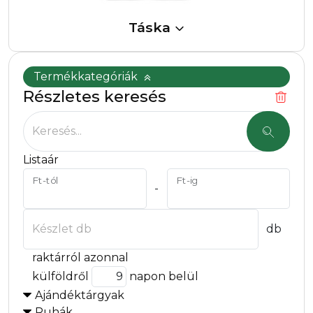
Táska
Termékkategóriák
Részletes keresés
Keresés...
Listaár
Ft-tól
Ft-ig
-
Készlet db
db
raktárról azonnal
külföldről
napon belül
Ajándéktárgyak
Ruhák