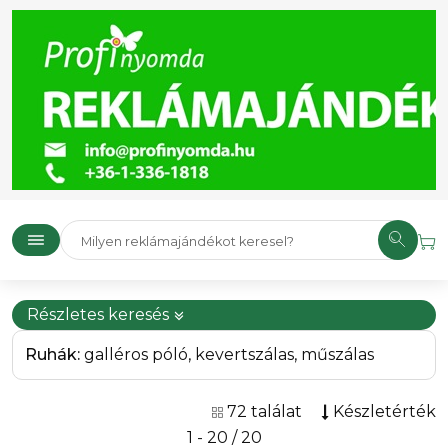
Részletes keresés
Ruhák:
galléros póló, kevertszálas, műszálas
72 találat
Készletérték
1 - 20 / 20