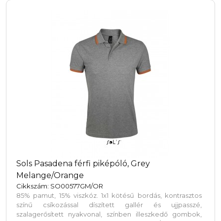
amely meghatározza a fonal színét. Minden pólóhoz egy
Aware nyomjelző is tartozik. Ez az innovatív funkció
lehetővé teszi a felhasználók számára, hogy egy QR-kód
segítségével nyomon követhessék a termék eredetét és
útját, növelve az ellátási lánc átláthatóságát, és elősegítve
a termék és a gyártási folyamat közötti szorosabb
kapcsolatot. 50% újrahasznosított pamut és 50%
újrahasznosított poliészter.
Sols Pasadena férfi piképóló, Grey
Melange/Orange
Cikkszám: SO00577GM/OR
85% pamut, 15% viszkóz. 1x1 kötésű bordás, kontrasztos
színű csíkozással díszített gallér és ujjpasszé,
szalagerősített nyakvonal, színben illeszkedő gombok,