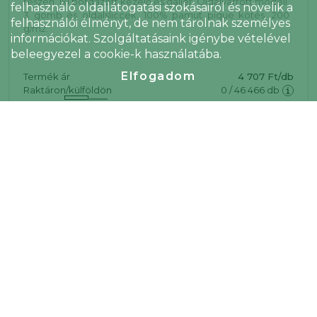
felhasználó oldallátogatási szokásairól és növelik a
felhasználói élményt, de nem tárolnak személyes
információkat. Szolgáltatásaink igénybe vételével
beleegyezel a cookie-k használatába.
Elfogadom
Roly Tormo rövidujjú férfi póló, Royal blue
Cikkszám: R04004T
Rövidujjú galléros póló. Erősített, fedett varrások a belső
gallérban. 1x1 bordázott kézelő és gallér. Oldalsó varrások.
3 gombos nyakrész és oldalsliccek. 100% újrahasznosított
poliészter interlock kötésű anyag, 120g/m2.
Termék ár
4 633 Ft/db
Raktáron/külföldön
0
/
15 188
db