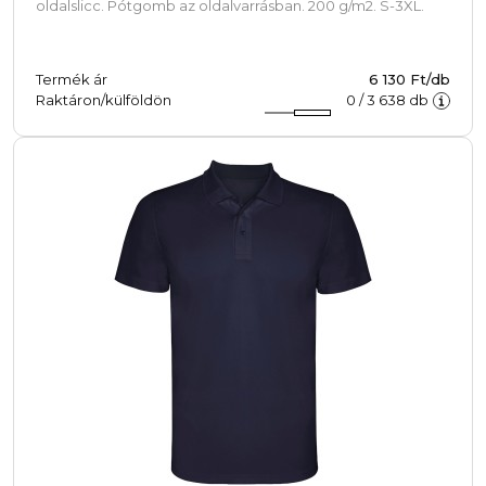
oldalslicc. Pótgomb az oldalvarrásban. 200 g/m2. S-3XL.
Termék ár
6 130 Ft/db
Raktáron/külföldön
0
/
3 638
db