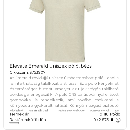
Elevate Emerald uniszex póló, bézs
Cikkszám: 3753907
Az Emerald rövidujjú uniszex újrahasznosított póló - ahol a
fenntarthatóság találkozik a stílussal. Ez a póló kényelmet
és tartósságot biztosít, amelyet az ujjak végén található
bordás gallér egészít ki. A póló GRS tanúsítvánnyal ellátott
gombokkal is rendelkezik, ami tovább csökkenti a
környezetre gyakorolt hatását. Könnyű mozgást biztosító
oldalsó hasítékkal. Újrahasznosított pamutból és
Termék ár
9 116 Ft/db
újrahasznosított poliészterből kevert 200 g/m2-es pique
Raktáron/külföldön
0
/
2 875
db
kötésből készült. A póló Cyclo újrahasznosított szálakat
tartalmaz, ahol előválogatott hulladékot használnak,