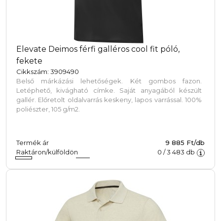
Elevate Deimos férfi galléros cool fit póló,
fekete
Cikkszám: 3909490
Belső márkázási lehetőségek. Két gombos fazon.
Letéphető, kivágható címke. Saját anyagából készült
gallér. Előretolt oldalvarrás keskeny, lapos varrással. 100%
poliészter, 105 g/m2.
Termék ár
9 885 Ft/db
Raktáron/külföldön
0
/
3 483
db