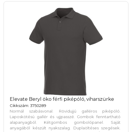
Elevate Beryl öko férfi piképóló, viharszürke
Cikkszám: 3750289
Normál szabásvonal. Rövidujjú galléros piképóló.
Laposkötésú gallér és ujjpasszé. Gombok fenntartható
alapanyagból. Kétgombos gombolópanel. Saját
anyagából készült nyakszalag. Duplaöltéses szegések.