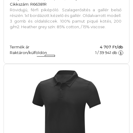
Cikkszám: R66381R
Rövidujjú, férfi piképóló. Szalagerősítés a gallér belső
részén. 1x1 bordázott kézelő és gallér. Oldalvarrott modell.
3 gomb és oldalsliccek. 100% pamut piqué kötés, 200
g/m2. Heather grey szín: 85% cotton, / 15% viscose.
Termék ár
4 707 Ft/db
Raktáron/külföldön
1
/
39 941
db