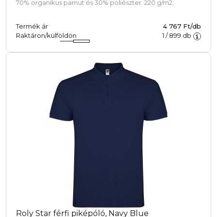
70% organikus pamut és 30% poliészter. 220 g/m2.
Termék ár
4 767 Ft/db
Raktáron/külföldön
1
/
899
db
Roly Star férfi piképóló, Navy Blue