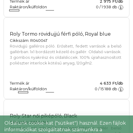
Elevate Deimos női galléros cool fit póló, fekete
Cikkszám: 3909590
Belső márkázási lehetőségek. Két gombos fazon.
Letéphető, kivágható címke. Saját anyagából készült
gallér. Előretolt oldalvarrás keskeny, lapos varrással. 100%
poliészter, 105 g/m2.
Termék ár
2 975 Ft/db
Raktáron/külföldön
0
/
1 938
db
Oldalunk cookie-kat ("sütiket") használ. Ezen fájlok
információkat szolgáltatnak számunkra a