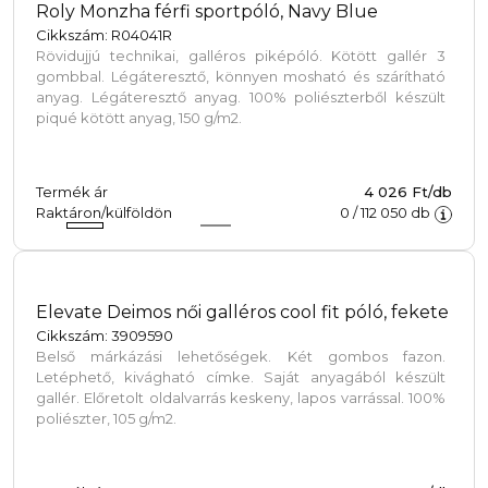
Roly Monzha férfi sportpóló, Navy Blue
Cikkszám: R04041R
Rövidujjú technikai, galléros piképóló. Kötött gallér 3
gombbal. Légáteresztő, könnyen mosható és szárítható
anyag. Légáteresztő anyag. 100% poliészterből készült
piqué kötött anyag, 150 g/m2.
Termék ár
4 026 Ft/db
Raktáron/külföldön
0
/
112 050
db