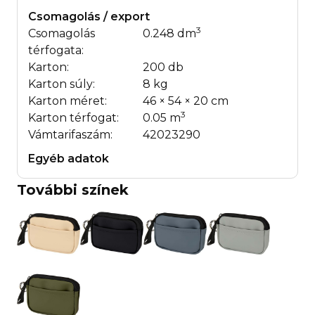
Csomagolás / export
3
Csomagolás
0.248 dm
térfogata:
Karton:
200 db
Karton súly:
8 kg
Karton méret:
46 × 54 × 20 cm
3
Karton térfogat:
0.05 m
Vámtarifaszám:
42023290
Egyéb adatok
További színek