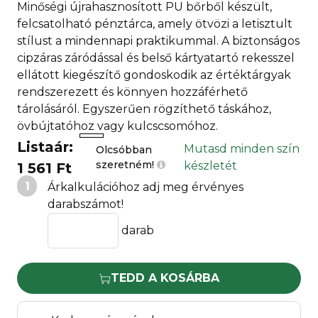
Minőségi újrahasznosított PU bőrből készült,
felcsatolható pénztárca, amely ötvözi a letisztult
stílust a mindennapi praktikummal. A biztonságos
cipzáras záródással és belső kártyatartó rekesszel
ellátott kiegészítő gondoskodik az értéktárgyak
rendszerezett és könnyen hozzáférhető
tárolásáról. Egyszerűen rögzíthető táskához,
övbújtatóhoz vagy kulcscsomóhoz.
Listaár:
Mutasd minden szín
Olcsóbban
szeretném!
készletét
1 561 Ft
1
Árkalkulációhoz adj meg érvényes
darabszámot!
darab
TEDD A KOSÁRBA