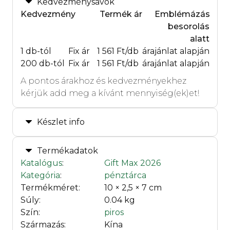
Kedvezménysávok
Kedvezmény
Termék ár
Emblémázás
besorolás
alatt
1 db-tól
Fix ár
1 561 Ft/db
árajánlat alapján
200 db-tól
Fix ár
1 561 Ft/db
árajánlat alapján
A pontos árakhoz és kedvezményekhez
kérjük add meg a kívánt mennyiség(ek)et!
Készlet info
Termékadatok
Katalógus
:
Gift Max 2026
Kategória
:
pénztárca
Termékméret:
10 × 2,5 × 7 cm
Súly:
0.04 kg
Szín:
piros
Származás:
Kína