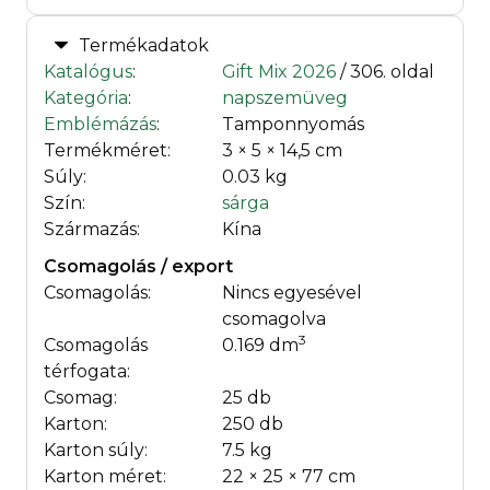
Termékadatok
Katalógus
:
Gift Mix 2026
/ 306. oldal
Kategória
:
napszemüveg
Emblémázás
:
Tamponnyomás
Termékméret:
3 × 5 × 14,5 cm
Súly:
0.03 kg
Szín:
sárga
Származás:
Kína
Csomagolás / export
Csomagolás:
Nincs egyesével
csomagolva
3
Csomagolás
0.169 dm
térfogata:
Csomag:
25 db
Karton:
250 db
Karton súly:
7.5 kg
Karton méret:
22 × 25 × 77 cm