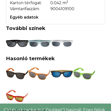
3
Karton térfogat:
0.042 m
Vámtarifaszám:
9004109100
Egyéb adatok
További színek
Hasonló termékek
Oldalunk cookie-kat ("sütiket") használ. Ezen fájlok