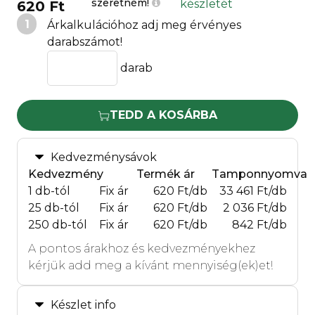
szeretném!
készletét
620 Ft
1
Árkalkulációhoz adj meg érvényes
darabszámot!
darab
TEDD A KOSÁRBA
Kedvezménysávok
Kedvezmény
Termék ár
Tamponnyomva
1 db-tól
Fix ár
620 Ft/db
33 461 Ft/db
25 db-tól
Fix ár
620 Ft/db
2 036 Ft/db
250 db-tól
Fix ár
620 Ft/db
842 Ft/db
A pontos árakhoz és kedvezményekhez
kérjük add meg a kívánt mennyiség(ek)et!
Készlet info