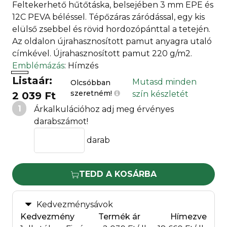
Feltekerhető hűtőtáska, belsejében 3 mm EPE és
12C PEVA béléssel. Tépőzáras záródással, egy kis
elülső zsebbel és rövid hordozópánttal a tetején.
Az oldalon újrahasznosított pamut anyagra utaló
címkével. Újrahasznosított pamut 220 g/m2.
Emblémázás
: Hímzés
Listaár:
Mutasd minden
Olcsóbban
szeretném!
szín készletét
2 039 Ft
1
Árkalkulációhoz adj meg érvényes
darabszámot!
darab
TEDD A KOSÁRBA
Kedvezménysávok
Kedvezmény
Termék ár
Hímezve