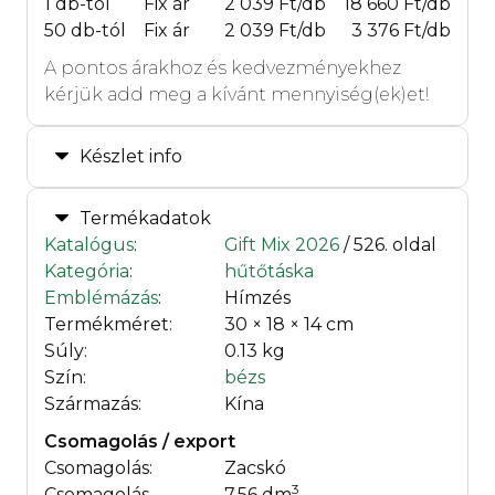
1 db-tól
Fix ár
2 039 Ft/db
18 660 Ft/db
50 db-tól
Fix ár
2 039 Ft/db
3 376 Ft/db
A pontos árakhoz és kedvezményekhez
kérjük add meg a kívánt mennyiség(ek)et!
Készlet info
Termékadatok
Katalógus
:
Gift Mix 2026
/ 526. oldal
Kategória
:
hűtőtáska
Emblémázás
:
Hímzés
Termékméret:
30 × 18 × 14 cm
Súly:
0.13 kg
Szín:
bézs
Származás:
Kína
Csomagolás / export
Csomagolás:
Zacskó
3
Csomagolás
7.56 dm