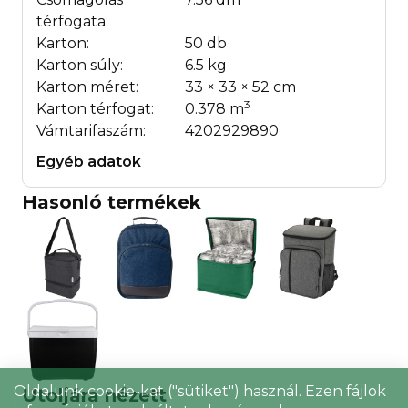
térfogata:
Karton:
50 db
Karton súly:
6.5 kg
Karton méret:
33 × 33 × 52 cm
3
Karton térfogat:
0.378 m
Vámtarifaszám:
4202929890
Egyéb adatok
Hasonló termékek
Oldalunk cookie-kat ("sütiket") használ. Ezen fájlok
Utoljára nézett