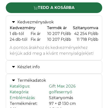
TEDD A KOSÁRBA
Kedvezménysávok
Kedvezmény
Termék ár
Szitanyomva
1 db-tól
Fix ár
10 207 Ft/db
42 254 Ft/db
24 db-tól
Fix ár
10 207 Ft/db
11 718 Ft/db
A pontos árakhoz és kedvezményekhez
kérjük add meg a kívánt mennyiség(ek)et!
Készlet info
Termékadatok
Katalógus
:
Gift Max 2026
Kategória
:
golfesernyő
Emblémázás
:
Szitanyomás
Termékméret:
97 × Ø 130 cm