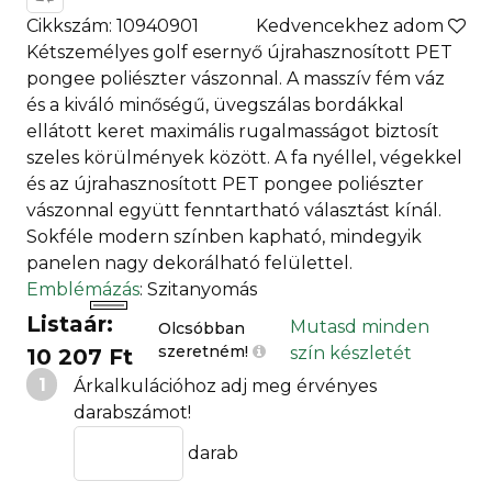
Cikkszám: 10940901
Kedvencekhez adom
Kétszemélyes golf esernyő újrahasznosított PET
pongee poliészter vászonnal. A masszív fém váz
és a kiváló minőségű, üvegszálas bordákkal
ellátott keret maximális rugalmasságot biztosít
szeles körülmények között. A fa nyéllel, végekkel
és az újrahasznosított PET pongee poliészter
vászonnal együtt fenntartható választást kínál.
Sokféle modern színben kapható, mindegyik
panelen nagy dekorálható felülettel.
Emblémázás
: Szitanyomás
Listaár:
Mutasd minden
Olcsóbban
szeretném!
szín készletét
10 207 Ft
1
Árkalkulációhoz adj meg érvényes
darabszámot!
darab