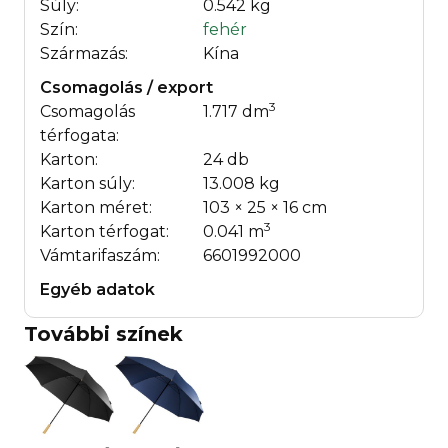
Súly:
0.542 kg
Szín:
fehér
Származás:
Kína
Csomagolás / export
3
Csomagolás
1.717 dm
térfogata:
Karton:
24 db
Karton súly:
13.008 kg
Karton méret:
103 × 25 × 16 cm
3
Karton térfogat:
0.041 m
Vámtarifaszám:
6601992000
Egyéb adatok
További színek