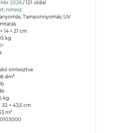
t Mix 2026
/ 121. oldal
et, notesz
tanyomás, Tamponnyomás, UV
mtatás
 × 14 × 21 cm
93 kg
ér
a
skó ömlesztve
3
68 dm
db
db
5 kg
× 32 × 43,5 cm
3
33 m
0103000