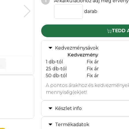
1
Árkalkulációhoz adj meg érvény
darab
TEDD 
Kedvezménysávok
Kedvezmény
1 db-tól
Fix ár
25 db-tól
Fix ár
50 db-tól
Fix ár
A pontos árakhoz és kedvezmények
mennyiség(ek)et!
Készlet info
Termékadatok