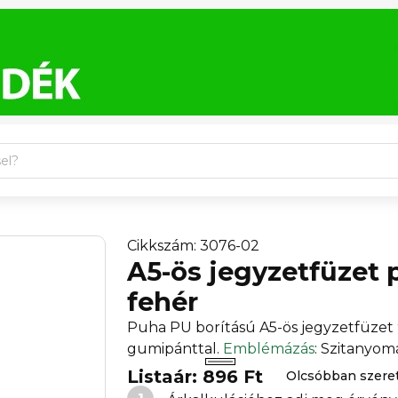
Cikkszám: 3076-02
A5-ös jegyzetfüzet 
fehér
Puha PU borítású A5-ös jegyzetfüzet 9
gumipánttal.
Emblémázás
: Szitanyo
Listaár: 896 Ft
Olcsóbban szer