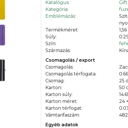
Katalógus
:
Gif
Kategória
:
füz
Emblémázás
:
Szi
nyo
Termékméret:
1,56
Súly:
0.2
Szín:
feh
Származás:
Kín
Csomagolás / export
Csomagolás:
Zac
Csomagolás térfogata:
0.6
Csomag:
25 
Karton:
50 
Karton súly:
14.6
Karton méret:
24 
Karton térfogat:
0.0
Vámtarifaszám:
482
Egyéb adatok