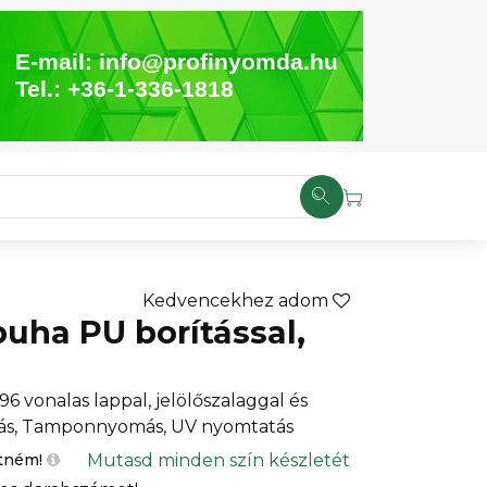
E-mail:
info@profinyomda.hu
Tel.:
+36-1-336-1818
Kedvencekhez adom
puha PU borítással,
6 vonalas lappal, jelölőszalaggal és
más, Tamponnyomás, UV nyomtatás
Mutasd minden szín készletét
etném!