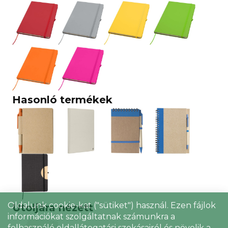
Hasonló termékek
Oldalunk cookie-kat ("sütiket") használ. Ezen fájlok
Utoljára nézett
információkat szolgáltatnak számunkra a
felhasználó oldallátogatási szokásairól és növelik a