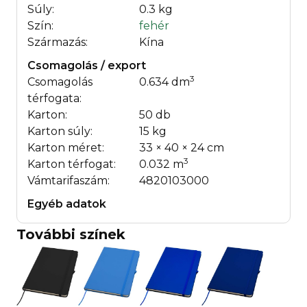
Súly:
0.3 kg
Szín:
fehér
Származás:
Kína
Csomagolás / export
3
Csomagolás
0.634 dm
térfogata:
Karton:
50 db
Karton súly:
15 kg
Karton méret:
33 × 40 × 24 cm
3
Karton térfogat:
0.032 m
Vámtarifaszám:
4820103000
Egyéb adatok
További színek