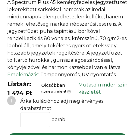
A Spectrum Plus A5 keményfedeles jegyzetfüzet
lekerekített sarkokkal nemcsak az irodai
mindennapok elengedhetetlen kelléke, hanem
remek lehetőség márkád népszerűsítésére is. A
jegyzetfüzet puha tapintású borítóval
rendelkezik és 80 vonalas, krémszínű, 70 g/m2-es
lapból áll, amely tökéletes gyors ötletek vagy
hosszabb jegyzetek rögzítésére. A jegyzetfüzet
tolltartó hurokkal, gumiszalagos záródással,
könyvjelzővel és harmonikazsebbel van ellátva.
Emblémázás
: Tamponnyomás, UV nyomtatás
Listaár:
Mutasd minden szín
Olcsóbban
szeretném!
készletét
1 474 Ft
1
Árkalkulációhoz adj meg érvényes
darabszámot!
darab