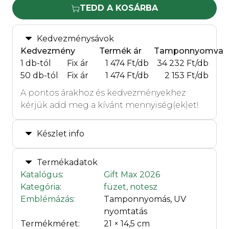
TEDD A KOSÁRBA
Kedvezménysávok
Kedvezmény
Termék ár
Tamponnyomva
1 db-tól
Fix ár
1 474 Ft/db
34 232 Ft/db
50 db-tól
Fix ár
1 474 Ft/db
2 153 Ft/db
A pontos árakhoz és kedvezményekhez
kérjük add meg a kívánt mennyiség(ek)et!
Készlet info
Termékadatok
Katalógus
:
Gift Max 2026
Kategória
:
füzet, notesz
Emblémázás
:
Tamponnyomás, UV
nyomtatás
Termékméret:
21 × 14,5 cm