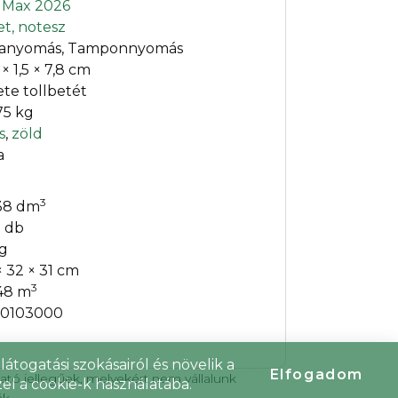
t Max 2026
et, notesz
tanyomás, Tamponnyomás
 × 1,5 × 7,8 cm
ete tollbetét
75 kg
s
,
zöld
a
3
38 dm
 db
kg
× 32 × 31 cm
3
48 m
0103000
átogatási szokásairól és növelik a
Elfogadom
tató jellegűek, melyekért nem vállalunk
el a cookie-k használatába.
ák.