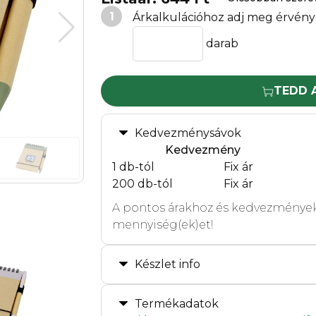
1
Árkalkulációhoz adj meg érvény
darab
TEDD 
Kedvezménysávok
Kedvezmény
1 db-tól
Fix ár
200 db-tól
Fix ár
A pontos árakhoz és kedvezmények
mennyiség(ek)et!
Készlet info
Termékadatok