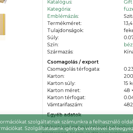
Katalógus
:
Gif
Kategória
:
füz
Emblémázás
:
Szi
Termékméret:
13,4
Tulajdonságok:
fek
Súly:
0.0
Szín:
béz
Származás:
Kín
Csomagolás / export
Csomagolás térfogata:
0.2
Karton:
200
Karton súly:
15 
Karton méret:
48 
Karton térfogat:
0.0
Vámtarifaszám:
482
Egyéb adatok
nformációkat szolgáltatnak számunkra a felhasználó oldall
A feltüntetett árak és termékadatok tájékoz
rmációkat. Szolgáltatásaink igénybe vételével beleegyez
felelősséget. Az árak az áfát nem tartalmazz