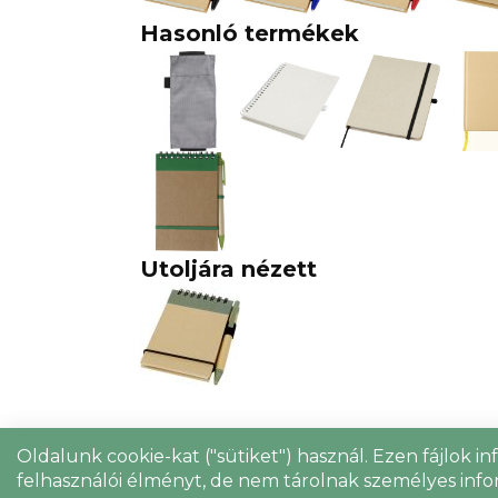
Hasonló termékek
Utoljára nézett
Oldalunk cookie-kat ("sütiket") használ. Ezen fájlok i
felhasználói élményt, de nem tárolnak személyes info