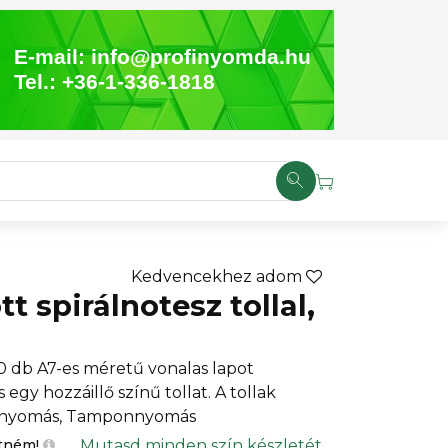
E-mail:
info@profinyomda.hu
Tel.:
+36-1-336-1818
Kedvencekhez adom
t spirálnotesz tollal,
0 db A7-es méretű vonalas lapot
 egy hozzáillő színű tollat. A tollak
tanyomás, Tamponnyomás
Mutasd minden szín készletét
etném!