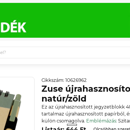
Cikkszám: 10626962
Zuse újrahasznosítot
natúr/zöld
Ez az újrahasznosított jegyzetblokk 4
tartalmaz újrahasznosított papírból, és
külön csomagolva.
Emblémázás
: Szi
Listaár: 644 Ft
Olcsóbban szer